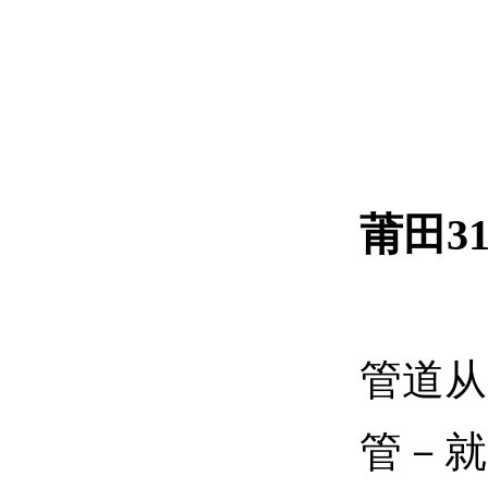
莆田3
管道从
管－就