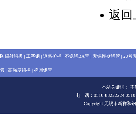
返回
防辐射铅板
|
工字钢
|
道路护栏
|
不锈钢BA管
|
无锡厚壁钢管
|
20号
管
|
高强度铝棒
|
椭圆钢管
本站关键词：
不
电 话：0510-88222224 051
Copyright 无锡市