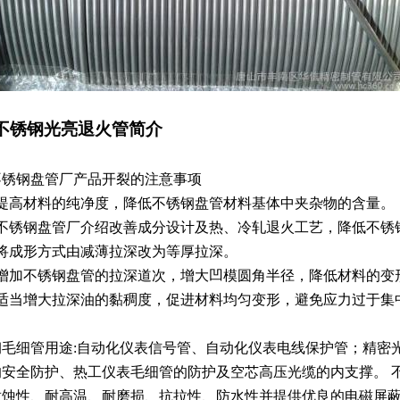
不锈钢光亮退火管简介
不锈钢盘管厂产品开裂的注意事项
）提高材料的纯净度，降低不锈钢盘管材料基体中夹杂物的含量。
）不锈钢盘管厂介绍改善成分设计及热、冷轧退火工艺，降低不锈
）将成形方式由减薄拉深改为等厚拉深。
）增加不锈钢盘管的拉深道次，增大凹模圆角半径，降低材料的变
）适当增大拉深油的黏稠度，促进材料均匀变形，避免应力过于集
钢毛细管用途:自动化仪表信号管、自动化仪表电线保护管；精密
的安全防护、热工仪表毛细管的防护及空芯高压光缆的内支撑。
耐蚀性、耐高温、耐磨损、抗拉性、防水性并提供优良的电磁屏