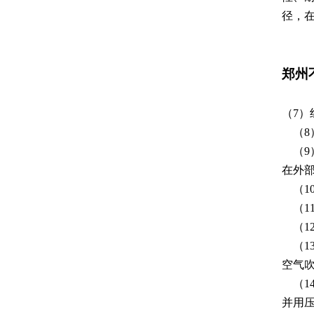
径，
郑州
（7
（8
（9）
在外
（1
（1
（12
（13
空气
（14
并用