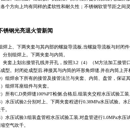
在各个方向上均有同样的柔软性和耐久性；不锈钢软管节距之间
不锈钢光亮退火管新闻
）组焊上、下两夹套与其内部的螺旋导流板.当螺旋导流板与封闭
）分别组焊上。下两夹套与内筒。
夹套上划出接管孔线并开孔，按照3.2（4）（M方法加工接管
部成型。封闭处成型后.禅接其与内筒的环形角焊缝.并在内筒上开
0）组焊余下所有的接管及接管法兰与夹套、内筒、盘管，保证
1）组焊耳座组件与夹套。
）所有C,D类焊缝100%PT检侧.合格后.组装夹交程水压试验工装
）水压试验2:分别对上、下两夹套程进行0.38MPa水压试验。
吹千。
）水压试验3:组装盘管程水压试验工装.对盘管进行1.0MPa水
压缩空气吹千。