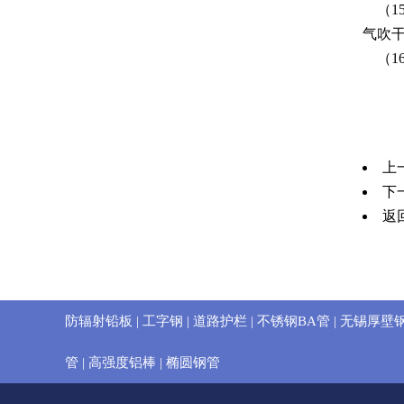
（15
气吹
（16
上
下
返
防辐射铅板
|
工字钢
|
道路护栏
|
不锈钢BA管
|
无锡厚壁
管
|
高强度铝棒
|
椭圆钢管