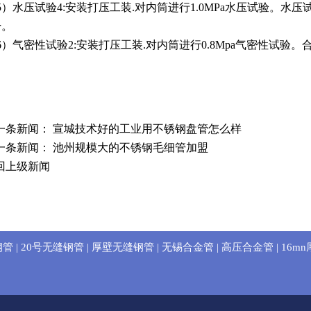
）水压试验4:安装打压工装.对内筒进行1.0MPa水压试验。水
干。
）气密性试验2:安装打压工装.对内筒进行0.8Mpa气密性试验。
一条新闻：
宣城技术好的工业用不锈钢盘管怎么样
一条新闻：
池州规模大的不锈钢毛细管加盟
回上级新闻
钢管
|
20号无缝钢管
|
厚壁无缝钢管
|
无锡合金管
|
高压合金管
|
16m