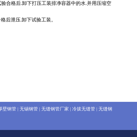
压试验合格后.卸下打压工装排净容器中的水.并用压缩空
合格后泄压.卸下试验工装。
n厚壁钢管
|
无锡钢管
|
无缝钢管厂家
|
冷拔无缝管
|
无缝钢