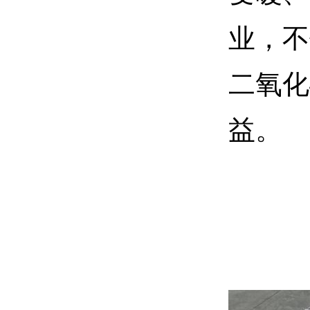
业，不
二氧化
益。