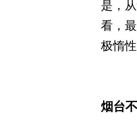
是，从
看，最
极惰性
烟台