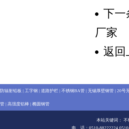
下一
厂家
返回
防辐射铅板
|
工字钢
|
道路护栏
|
不锈钢BA管
|
无锡厚壁钢管
|
20号
管
|
高强度铝棒
|
椭圆钢管
本站关键词：
不
电 话：0510-88222224 051