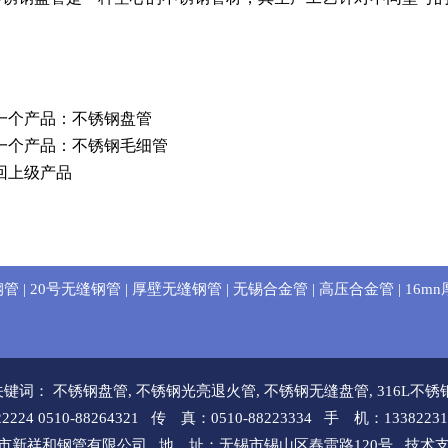
。
一个产品：
不锈钢盘管
一个产品：
不锈钢毛细管
回上级产品
钢管
|
20号无缝钢管
|
厚壁无缝钢管
|
无锡合金管
|
高压合金管
|
16m
关键词：
不锈钢盘管
,
不锈钢光亮退火管
,
不锈钢无缝盘管
,
316L不
2224 0510-88264321 传 真：0510-88223334 手 机：133822312
ht 无锡市新祥和钢管有限公司 地 址：无锡市锡山区春雷路120号
技术