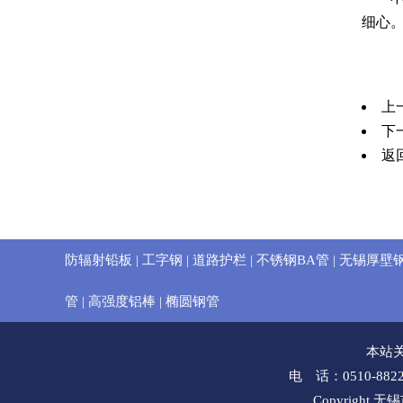
细心
上
下
返
防辐射铅板
|
工字钢
|
道路护栏
|
不锈钢BA管
|
无锡厚壁
管
|
高强度铝棒
|
椭圆钢管
本站
电 话：0510-8822
Copyrig