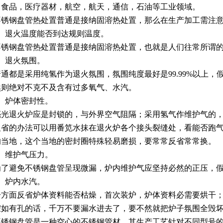
，食品，医疗器材，航空，航天，通信，石油等工业领域。
钢盘管热处置普通是接纳固溶热处置，那么在生产加工需注意
退火温度能否到达规则温度。
盘管热处置普通是接纳固溶热处置，也就是人们往常所谓的“退火”
退火氛围。
都是采用纯氢作为退火氛围，氛围纯度最好是99.99%以上，
然则绝对不克不及含有过多氧气、水汽。
炉体密封性。
退火炉应是封锁的，与外界空气阻隔；采用氢气作维护气的，只
的办法可以用番笕水抹在退火炉各个接头裂缝处，看能否跑气
的当地，这个当地的密封圈特殊轻易磨损，要常常反省常常换。
维护气压力。
避免不锈钢盘管呈现微漏，炉内维护气应坚持必然的正压，假如是
炉内水汽。
面反省炉体资料能否枯燥，首次装炉，炉体资料必需要烘干；
假如有孔的话，千万不要漏水进去了，要不然就把炉子氛围全毁
钢盘管是一种空心的不锈钢管材，其生产工艺针对不同型号的