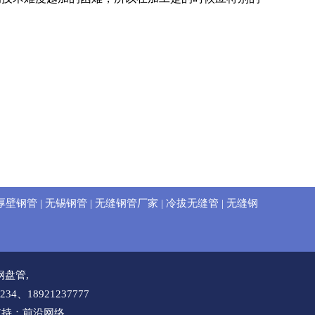
n厚壁钢管
|
无锡钢管
|
无缝钢管厂家
|
冷拔无缝管
|
无缝钢
锈钢盘管
,
34、18921237777
支持：前沿网络