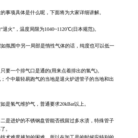
的事项具体是什么呢，下面将为大家详细讲解。
，温度局限为1040~1120℃(日本规范)。
假如氛围中另一局部是惰性气体的话，纯度也可以低一
要一个排气口是通的(用来点着排出的氢气)。
；个中最轻易跑气的当地是退火炉进管子的当地和出
氢气维护气，普通要求20kBar以上。
二是进炉的不锈钢盘管能否残留过多水渍，特殊管子
坏了。
技术难度越加的困难，所以在加工是的时候应特别的